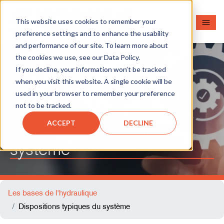
This website uses cookies to remember your
preference settings and to enhance the usability
and performance of our site. To learn more about
the cookies we use, see our Data Policy.
If you decline, your information won’t be tracked
when you visit this website. A single cookie will be
used in your browser to remember your preference
not to be tracked.
ACCEPT
DECLINE
Dispositions typiques du
système
Les bases de l'hydraulique
Dispositions typiques du système