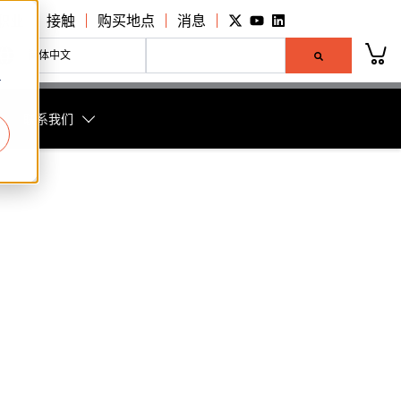
Go to Twitter page.
Go to YouTube page.
Go to LinkedIn page.
职业
接触
购买地点
消息
这是一个附加了自动建议功能的搜索字段。
简体中文
r
没有建议，因为搜索字段为空。
联系我们
螺栓租赁
顶
决方案
拉拔器
矿业
OEM 解决方案
训练
可持续发展
哪里购买
Hytec 工件夹持
力
系统组件
制造业
重型起重解决方案