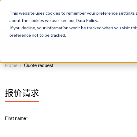
This website uses cookies to remember your preference settings an
about the cookies we use, see our Data Policy.
If you decline, your information won’t be tracked when you visit th
preference not to be tracked.
产品
Home
/
Quote request
报价请求
First name
*