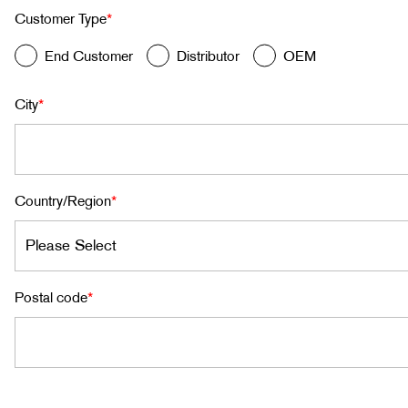
Customer Type
*
End Customer
Distributor
OEM
City
*
Country/Region
*
Postal code
*