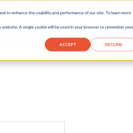
d to enhance the usability and performance of our site. To learn more
is website. A single cookie will be used in your browser to remember you
品牌
行业
解决方案
资源
关于
ACCEPT
DECLINE
详细了解我们的产品
我们的产品品牌
选择您的行业
多种解决方案
通过我们的资源获取信息
进一步了解我们
联系我们
强力团队
螺栓系统
泵和动力装置
建造
可配置泵解决方案
文档查找器
公司
在线网络表格
气缸和千斤
基础设施
重型起重解
交叉引用
职业
我们的地点
石头
位置锁
工具和车间设备
活力
工程解决方案
液压基础知识
遵守
扭矩和张紧
轨
购买地点
新闻与活动
铁路系统
九头蛇滑梯
工件夹持
运输
铁路产品
航天