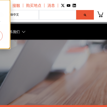
Go to Twitter page.
Go to YouTube page.
Go to LinkedIn page.
职业
接触
购买地点
消息
这是一个附加了自动建议功能的搜索字段。
简体中文
r
没有建议，因为搜索字段为空。
联系我们
螺栓租赁
顶
决方案
拉拔器
矿业
OEM 解决方案
训练
可持续发展
哪里购买
Hytec 工件夹持
力
系统组件
制造业
重型起重解决方案