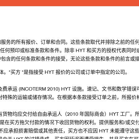
货物和服务的所有报价、订单和合同。这些条款取代并排除之前的
任何预印或标准条款和条件。除非 HYT 和买方的授权代表同
其中包含的任何条款和条件的接受，无论这些条款和条件的前言或
体。"买方 "是指接受 HYT 报价的公司或订单中指定的公司。
 (INCOTERM 2010) HYT 设施。速记、文书和数学
对特殊的运输或储存情况。在根据本条款接受订单之前，所报价
货物均应交付给自由承运人（2010 年国际商会）HYT 工厂
权利是在买方拖欠付款的情况下收回货物的权利。提供服务和/或交
 不应承担损害赔偿或其他责任，买方也不应因 HYT 未能遵守
由于 HYT 的过错造成，买方因延迟而遭受损失，并且买方在可