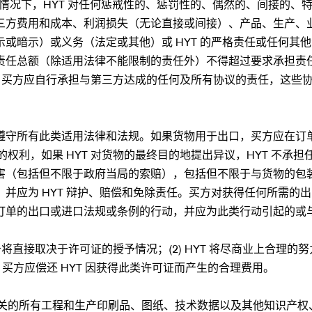
何情况下，HYT 对任何惩戒性的、惩罚性的、偶然的、间接的、特
三方费用和成本、利润损失（无论直接或间接）、产品、生产、
暗示）或义务（法定或其他）或 HYT 的严格责任或任何其他法律
责任总额（除适用法律不能限制的责任外）不得超过要求承担责任
出。买方应自行承担与第三方达成的任何及所有协议的责任，这些
守所有此类适用法律和法规。如果货物用于出口，买方应在订单
的权利，如果 HYT 对货物的最终目的地提出异议，HYT 不承
害（包括但不限于政府当局的索赔），包括但不限于与货物的包
并应为 HYT 辩护、赔偿和免除责任。买方对获得任何所需的出
单的出口或进口法规或条例的行动，并应为此类行动引起的或与
务将直接取决于许可证的授予情况；(2) HYT 将尽商业上合理的努力
 买方应偿还 HYT 因获得此类许可证而产生的合理费用。
有关的所有工程和生产印刷品、图纸、技术数据以及其他知识产权