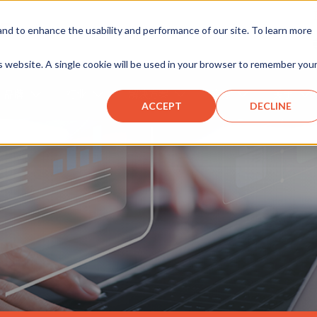
d to enhance the usability and performance of our site. To learn more
is website. A single cookie will be used in your browser to remember you
品牌
行业
解决方案
资源
关于
ACCEPT
DECLINE
详细了解我们的产品
我们的产品品牌
选择您的行业
多种解决方案
通过我们的资源获取信息
进一步了解我们
联系我们
强力团队
螺栓系统
泵和动力装置
建造
可配置泵解决方案
文档查找器
公司
在线网络表格
气缸和千斤
基础设施
重型起重解
交叉引用
职业
我们的地点
石头
位置锁
工具和车间设备
活力
工程解决方案
液压基础知识
遵守
扭矩和张紧
轨
购买地点
新闻与活动
铁路系统
九头蛇滑梯
工件夹持
运输
铁路产品
航天