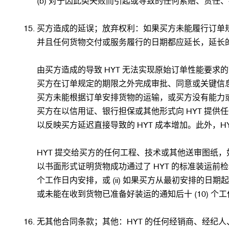
(b) 对于因此类失败而引起或导致的任何索赔、责任
买方造成的延误；放弃权利：如果买方未能履行订单规
并且任何货物交付或服务履行的日期都应延长，延长的时
由买方造成的导致 HYT 无法实现原始订单性能要求的延
买方在订单规定的期限之外完成审批、同意或关键信息的
买方未能根据订单安排货物的运输，或买方没有能力或拒
买方在以信用证、银行担保或其他形式向 HYT 提
以反映买方延迟直接导致的 HYT 成本增加。此外，H
HYT 提交给买方的任何工程、技术或其他送审图纸，如
以书面形式证明货物成功通过了 HYT 的标准装运前检验
个工作日内安排，或 (ii) 如果买方从最初安排的日
或未能在收到货物已准备好装运的通知后十 (10) 个
无其他合同条款；其他：HYT 的任何经销商、经纪人