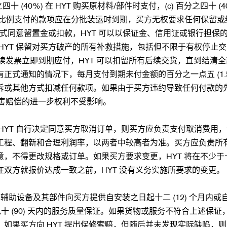
之四十 (40%) 在 HYT 购买原材料/部件时支付，(c) 百分之四十 
。按比例支付的款项应在分批装运时到期，买方无权要求任何保留
HYT 以书面形式同意留置金或扣款，HYT 可以以保证金、信用证或银
天。HYT 保留对买方破产的所有补救措施，包括但不限于有权停
续发票立即到期应付，HYT 可以扣留所有后续交货，直到结清全
正式通知的情况下，每月支付到期未付金额的百分之一点五 (1.
诉或其他方式扣减任何款项。如果由于买方违约导致任何付款的
损害赔偿的进一步权利不受影响。
自行决定同意买方取消订单，则买方应负责支付取消费用，该费用等于 (
程、翻新和合理利润率，以两者中较高者为准。买方应负责所有合
不得更改规格或订单。如果买方要求变更，HYT 将在不少于十 
双方就报价达成一致之前，HYT 没有义务实施所要求的变更。
、辅助设备及其部件向买方提供自安装之日起十二 (12) 个月内或
九十 (90) 天内的服务质量保证。如果货物或服务不符合上述保证
买方向 HYT 提出保修索赔，但随后并未发现实际缺陷，则买方应