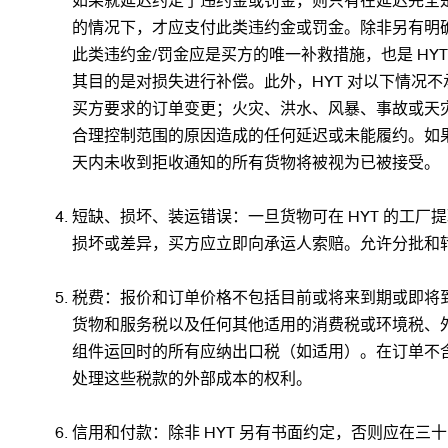
的情况下，才应支付此类违约金或罚金。除非另有明确
此类违约金/罚金应是买方的唯一补救措施，也是 HYT
其目的是对损失进行补偿。此外，HYT 对以下情况
买方要求的订单变更；火灾、洪水、风暴、事故或天灾
合理控制范围的原因造成的任何延迟或未能履约。如果
天内未收到拒收通知的所有货物将被视为已被接受。
短缺、损坏、装运错误：一旦货物可在 HYT 的工
损坏或差异，买方应立即向承运人索赔。允许分批和
税费：报价和订单价格不包括目前或将来到期或即将
货物和服务税以及任何其他适用的消费税或环境税、外
组件运回时的所有应纳出口税（如适用）。在订单不含
处理这些税款的外部成本的权利。
信用和付款：除非 HYT 另有书面约定，否则应在三十 (