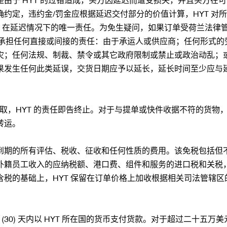
约定，违约金/罚金应根据延迟交付部分的价值计算，HYT 对所
 在延迟情况下的唯一责任。为免生疑问，如果订单受荷兰法律管辖，
不承担任何直接或间接的责任：由于承运人或供应商；任何形式
；任何法规、制裁、禁令或其它政府限制或禁止或政治动乱；或其
发生任何此类延误，交货日期应予以延长，延长时间至少应与延误时
厂提取，HYT 的责任即告终止。对于与提单或快件收据不符的货
转运。
到期的所有评估、税收、征收和任何性质的费用。该免税包括但
籍员工收入的应纳税额、港口费、组件和服务的进口税和关税，
税的基础上，HYT 保留在订单价格上加收根据相关司法管辖区的
30) 天内以 HYT 所在国的货币支付货款。对于超过二十五万美元