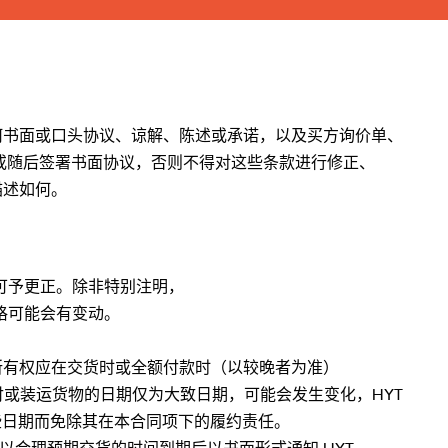
任何书面或口头协议、谅解、陈述或承诺，以及买方询价单、
时或随后签署书面协议，否则不得对这些条款进行修正、
描述如何。
错误可予更正。除非特别注明，
格可能会有变动。
。所有权应在交货时或全额付款时（以较晚者为准）
付或装运货物的日期仅为大致日期，可能会发生变化，HYT
这些日期而免除其在本合同项下的履约责任。
以合理预期交货的时间到期后以书面形式通知 HYT