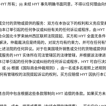
YT 所有；(ii) 未经 HYT 事先明确书面同意，不得以任何理由向
或交付的货物或提供的服务：双方在本协议下的权利和义务应受
订单引起的任何争议或纠纷有关的任何诉讼或程序，由 HYT 自行
众国北卡罗来纳州西区联邦法院提起、买方和 HYT 全面无条
裁来解决，仲裁裁决应是终局的，对双方均有约束力，并可在任何有
上述法院的任何异议。对于在美国境外销售或交付的货物或提供
服务的 HYT 实体所在司法管辖区的法律管辖，并根据该法律
单引起的任何争议或纠纷的任何诉讼或程序，HYT 可自行决定：(
或 (ii) 根据《国际商会仲裁规则》，由一名或多名按照上述
任何有管辖权的法院提起诉讼的权利，买方应赔偿 HYT 因执行
同中包含根据这些条款限制向 HYT 追偿的条款。如果买方未能在