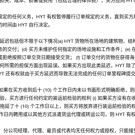
、损失、成本、损害或费用（包括合理的律师费），买方应向 HY
定的任何义务，HYT 有权暂停履行订单规定的义务，直到买方
间由 HYT 自行决定。
迟包括但不限于以下情况(a) HYT 货物所在场地的建筑物、结构
交付；(d) 买方未维护任何指定的场地设施和工作条件；(e)
绝按照订单交货日期接受交货； (f) 订单交付的货物在获得海关
供任何所需的担保方面出现延误。如果买方出现此类延迟，HYT 
YT 还有权就由于买方延迟而导致无法完成的任何订单里程碑提交发
果在买方收到后十 (10) 个工作日内未以书面形式明确拒绝，则
，买方进行任何约定的装运前检验的权利 (i) 如果买方没有在收到 
期起拖延了十 (10) 个工作日以上，则买方将放弃进行装运前检
工作日内聘用或以其他方式派遣货运代理或转运公司，则 HYT 有权
、分公司经理、代理、雇员或代表均无任何权力或授权，只能接受 H