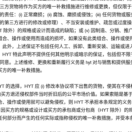
的第三方货物将作为买方的唯一补救措施进行维修或更换，但仅限
任：(i) 正常磨损；(ii) 腐蚀、磨损或侵蚀；(iii) 任何货
外的第三方进行的修改或修理）、不当安装或维护、疏忽或过度操作条
除外）的规格或设计而造成的缺陷；或 (v) 因制造、分销、推广或销
、操作或使用而造成的损坏，如果没有此类组合、操作或使用本可避免
此外，上述保证不包括任何人工、拆卸、重新安装、运输或进入成
HYT 特此声明不提供任何其他明示或暗示的保证，包括但不
确同意。上述维修、更换和重新履行义务是 hyt 对与销售和提
买方的唯一补救措施。
 的选择，HYT 应 (i) 修改本协议项下出售的货物，使其在不侵
 向买方退还侵权部件当时折旧后的公平市场价值。如果索赔是基于 (
作或使用就可以避免侵权，则 HYT 不承担本条规定的义务、或 
) 因买方的规格或设计或买方的承包商或分包商（HYT 除外）的
任何部分而产生的任何实际或指称侵权的唯一补救措施，并受本