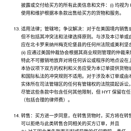
披露或交付给买方的所有此类信息和文件：(i) 均视为 H
使用和维护根据本条款出售给买方的货物和服务。
适用法律；管辖地；争议解决：对于在美国境内销售
但不包括其冲突法和法律选择原则。与涉及本订单或由本
应在北卡罗来纳州梅克伦堡县的任何州法院或美利坚合
(ii) 应通过美国仲裁协会根据其商业规则管理的仲
特此不可撤销地放弃对将任何诉讼或程序的地点设在
本协议项下双方的权利和义务应受为本订单提供货物或
和国际私法的冲突规则不适用。对于涉及本订单或由本订
实体所在司法管辖区的任何有管辖权的法院提起诉讼，
尽管这些条款中包含任何其他限制，但 HYT 保留在
（包括合理的律师费）。
转售：买方进一步同意，在转售货物时，买方将在转售合
可以拒绝与此类转售合同相关的买方订单，并且