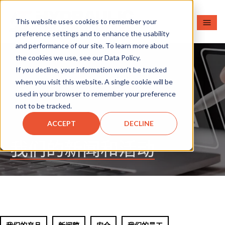
This website uses cookies to remember your
preference settings and to enhance the usability
and performance of our site. To learn more about
the cookies we use, see our Data Policy.
If you decline, your information won’t be tracked
when you visit this website. A single cookie will be
used in your browser to remember your preference
not to be tracked.
ACCEPT
DECLINE
我们的新闻和活动