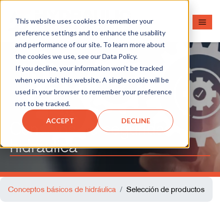
This website uses cookies to remember your
preference settings and to enhance the usability
and performance of our site. To learn more about
the cookies we use, see our Data Policy.
If you decline, your information won’t be tracked
when you visit this website. A single cookie will be
used in your browser to remember your preference
not to be tracked.
ACCEPT
DECLINE
Consejos de seguridad
hidráulica
Conceptos básicos de hidráulica
Selección de productos