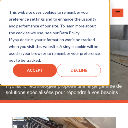
This website uses cookies to remember your
preference settings and to enhance the usability
and performance of our site. To learn more about
the cookies we use, see our Data Policy.
If you decline, your information won’t be tracked
when you visit this website. A single cookie will be
used in your browser to remember your preference
Solutions de produits
not to be tracked.
d'ingénierie
ACCEPT
DECLINE
Hydraulic Technologies propose une large gamme de
solutions spécialisées pour répondre à vos besoins