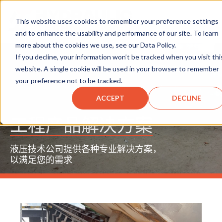
This website uses cookies to remember your preference settings
and to enhance the usability and performance of our site. To learn
more about the cookies we use, see our Data Policy.
If you decline, your information won’t be tracked when you visit thi
website. A single cookie will be used in your browser to remember
your preference not to be tracked.
ACCEPT
DECLINE
工程产品解决方案
液压技术公司提供各种专业解决方案，
以满足您的需求