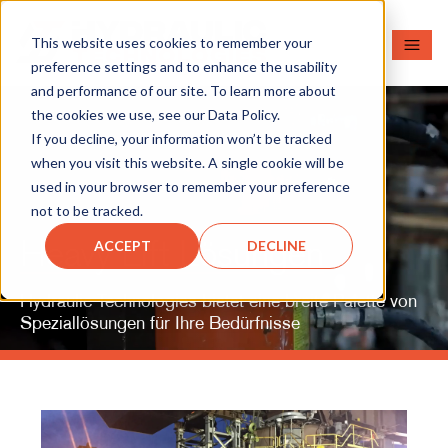
This website uses cookies to remember your
preference settings and to enhance the usability
and performance of our site. To learn more about
the cookies we use, see our Data Policy.
If you decline, your information won’t be tracked
when you visit this website. A single cookie will be
used in your browser to remember your preference
not to be tracked.
Heavy Lift Lösungen
ACCEPT
DECLINE
Hydraulic Technologies bietet eine breite Palette von
Speziallösungen für Ihre Bedürfnisse