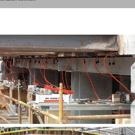
Für kleinere oder tragbare Schwergutprojekte bieten unsere
Handpumpen der P-Serie eine kostengünstige und flexible
Lösung. In Kombination mit der richtigen Kombination aus
Ventilen, Verteilern, Schläuchen und Zylindern ist das
Handpumpensystem der P-Serie ideal für die schnelle
Einrichtung vor Ort und bietet Ihnen Tragbarkeit und
Benutzerfreundlichkeit ohne Leistungseinbußen.