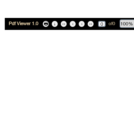
Pdf Viewer 1.0
of
0
🖶
↓
‹‹
‹
›
››